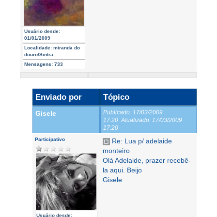
Usuário desde:
01/01/2009
Localidade:
miranda do
douro/Sintra
Mensagens:
733
Enviado por
Tópico
Publicado:
17/03/2009
Gisele
17:20
Atualizado:
17/03/2009
17:20
Participativo
Re: Lua p/ adelaide
monteiro
Olá Adelaide, prazer recebê-
la aqui. Beijo
Gisele
Usuário desde: