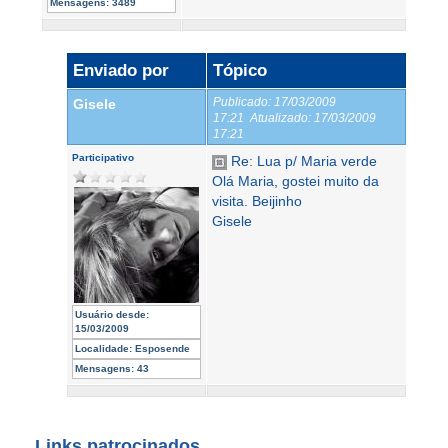
Mensagens:
3489
Enviado por
Tópico
Publicado:
17/03/2009
Gisele
17:21
Atualizado:
17/03/2009
17:21
Participativo
Re: Lua p/ Maria verde
Olá Maria, gostei muito da
visita. Beijinho
Gisele
Usuário desde:
15/03/2009
Localidade:
Esposende
Mensagens:
43
Links patrocinados