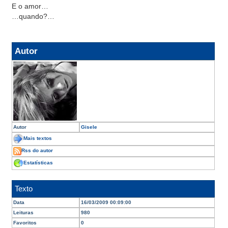
E o amor…
…quando?…
Autor
Autor
Gisele
Mais textos
Rss do autor
Estatísticas
Texto
Data
16/03/2009 00:09:00
Leituras
980
Favoritos
0