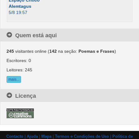
Espaço Crítico
Alemtagus
5/8 19:57
Quem está aqui
245
visitantes online (
142
na seção:
Poemas e Frases
)
Escritores: 0
Leitores: 245
mais...
Licença
Contacto
|
Ajuda
|
Mapa
|
Termos e Condições de Uso
|
Política de