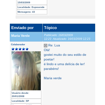
15/03/2009
Localidade:
Esposende
Mensagens:
43
Enviado por
Tópico
Publicado:
16/03/2009
Maria Verde
12:23
Atualizado:
16/03/2009 12:23
Colaborador
Re: Lua
Olá!
gostei muito do seu estilo de
poetar!
é lindo e uma delícia de ler!
parabéns!
Maria verde
Usuário desde:
20/01/2008
Localidade:
SP