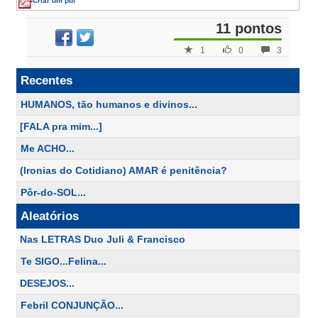
Criar um pdf
11 pontos
1
0
3
Recentes
HUMANOS, tão humanos e divinos...
[FALA pra mim...]
Me ACHO...
(Ironias do Cotidiano) AMAR é penitência?
Pôr-do-SOL...
Aleatórios
Nas LETRAS Duo Juli & Francisco
Te SIGO...Felina...
DESEJOS...
Febril CONJUNÇÃO...