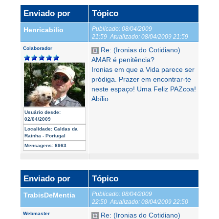
Enviado por
Tópico
Publicado:
08/04/2009
Henricabilio
21:59
Atualizado:
08/04/2009 21:59
Colaborador
Re: (Ironias do Cotidiano)
AMAR é penitência?
Ironias em que a Vida parece ser
pródiga. Prazer em encontrar-te
neste espaço! Uma Feliz PAZcoa!
Abílio
Usuário desde:
02/04/2009
Localidade:
Caldas da
Rainha - Portugal
Mensagens:
6963
Enviado por
Tópico
Publicado:
08/04/2009
TrabisDeMentia
22:50
Atualizado:
08/04/2009 22:50
Webmaster
Re: (Ironias do Cotidiano)