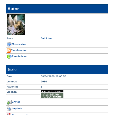
Autor
Autor
Juli Lima
Mais textos
Rss do autor
Estatísticas
Texto
Data
08/04/2009 20:00:50
Leituras
5096
Favoritos
1
Licença
Enviar
Imprimir