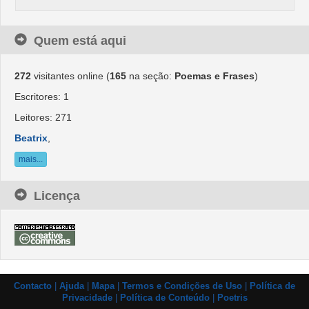
Quem está aqui
272
visitantes online (
165
na seção:
Poemas e Frases
)
Escritores: 1
Leitores: 271
Beatrix
,
mais...
Licença
Contacto
|
Ajuda
|
Mapa
|
Termos e Condições de Uso
|
Política de
Privacidade
|
Política de Conteúdo
|
Poetris