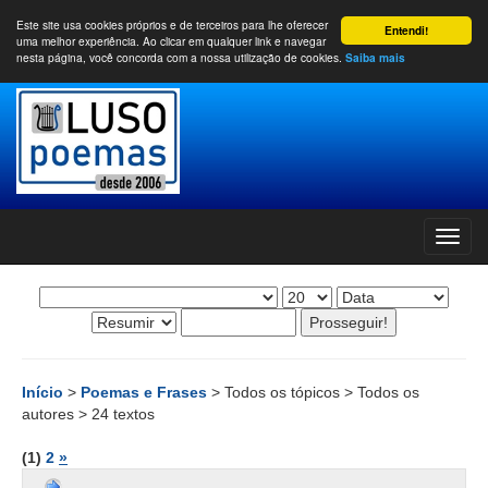
Este site usa cookies próprios e de terceiros para lhe oferecer
Entendi!
uma melhor experiência. Ao clicar em qualquer link e navegar
nesta página, você concorda com a nossa utilização de cookies.
Saiba mais
Início
>
Poemas e Frases
> Todos os tópicos > Todos os
autores > 24 textos
(1)
2
»