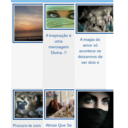
A Inspiração é
A magia do
uma
amor só
mensagem
acontece se
Divina..!!
deixarmos de
ser dois e
Almas Que Se
Procuro-te com