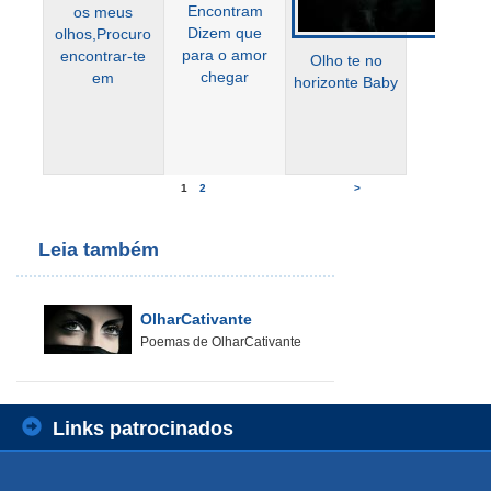
Encontram
os meus
Dizem que
olhos,Procuro
para o amor
encontrar-te
Olho te no
chegar
em
horizonte Baby
1
2
>
Leia também
OlharCativante
Poemas de OlharCativante
Links patrocinados