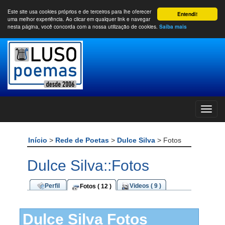
Este site usa cookies próprios e de terceiros para lhe oferecer
Entendi!
uma melhor experiência. Ao clicar em qualquer link e navegar
nesta página, você concorda com a nossa utilização de cookies.
Saiba mais
Início
>
Rede de Poetas
>
Dulce Silva
> Fotos
Dulce Silva::Fotos
Perfil
Videos ( 9 )
Fotos ( 12 )
Dulce Silva Fotos