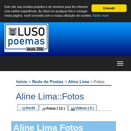
Este site usa cookies próprios e de terceiros para lhe oferecer
Entendi!
uma melhor experiência. Ao clicar em qualquer link e navegar
nesta página, você concorda com a nossa utilização de cookies.
Saiba mais
Início
>
Rede de Poetas
>
Aline Lima
> Fotos
Aline Lima::Fotos
Perfil
Videos ( 0 )
Fotos ( 12 )
Aline Lima Fotos