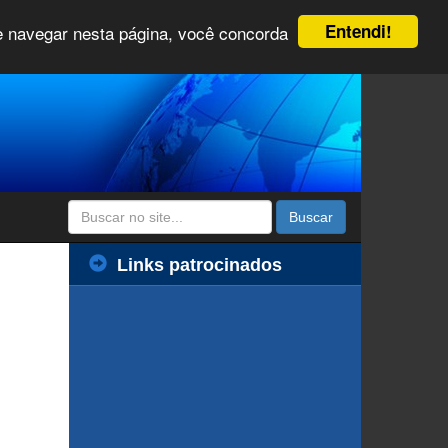
Entendi!
 e navegar nesta página, você concorda
Buscar
Links patrocinados