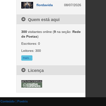
flordavida
08/07/2026
Quem está aqui
300
visitantes online (
9
na seção:
Rede
de Poetas
)
Escritores: 0
Leitores: 300
mais...
Licença
e Conteúdo
|
Poetris