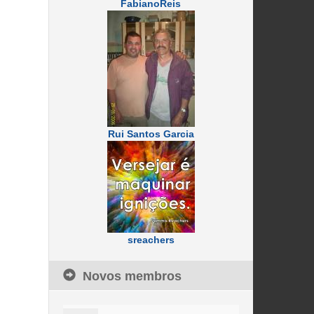
FabianoReis
Rui Santos Garcia
sreachers
Novos membros