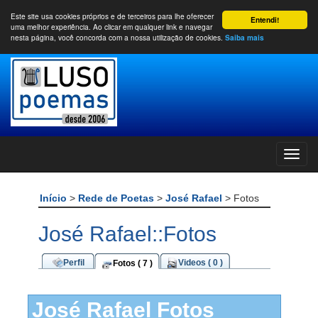
Este site usa cookies próprios e de terceiros para lhe oferecer
Entendi!
uma melhor experiência. Ao clicar em qualquer link e navegar
nesta página, você concorda com a nossa utilização de cookies.
Saiba mais
Início
>
Rede de Poetas
>
José Rafael
> Fotos
José Rafael::Fotos
Perfil
Videos ( 0 )
Fotos ( 7 )
José Rafael Fotos