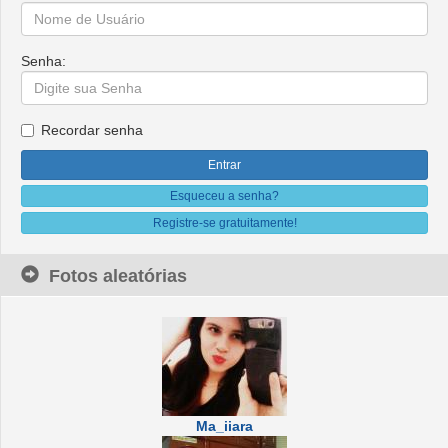
Senha:
Recordar senha
Esqueceu a senha?
Registre-se gratuitamente!
Fotos aleatórias
Ma_iiara