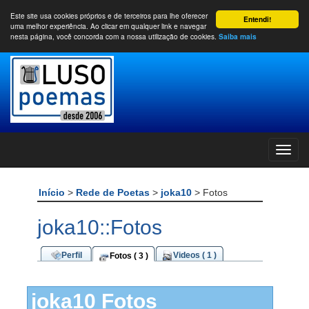
Este site usa cookies próprios e de terceiros para lhe oferecer
Entendi!
uma melhor experiência. Ao clicar em qualquer link e navegar
nesta página, você concorda com a nossa utilização de cookies.
Saiba mais
Início
>
Rede de Poetas
>
joka10
> Fotos
joka10::Fotos
Perfil
Videos ( 1 )
Fotos ( 3 )
joka10 Fotos