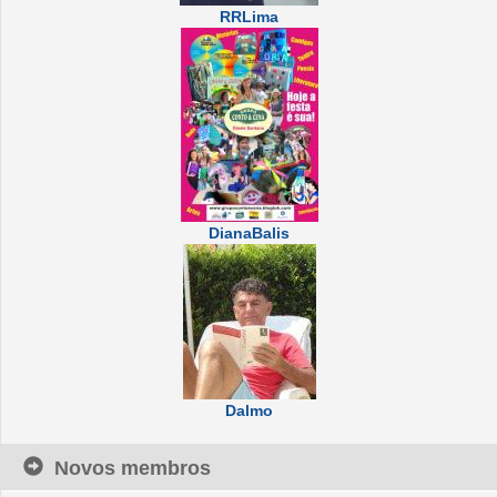
RRLima
DianaBalis
Dalmo
Novos membros