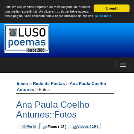
Este site usa cookies próprios e de terceiros para lhe oferecer
Entendi!
uma melhor experiência. Ao clicar em qualquer link e navegar
nesta página, você concorda com a nossa utilização de cookies.
Saiba mais
Início
>
Rede de Poetas
>
Ana Paula Coelho
Antunes
> Fotos
Ana Paula Coelho
Antunes::Fotos
Perfil
Videos ( 19 )
Fotos ( 12 )