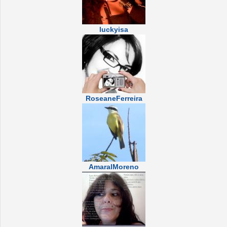
luckyisa
RoseaneFerreira
AmaralMoreno