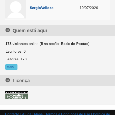
SergioVellozo
10/07/2026
Quem está aqui
178
visitantes online (
5
na seção:
Rede de Poetas
)
Escritores: 0
Leitores: 178
mais...
Licença
Contacto
|
Ajuda
|
Mapa
|
Termos e Condições de Uso
|
Política de