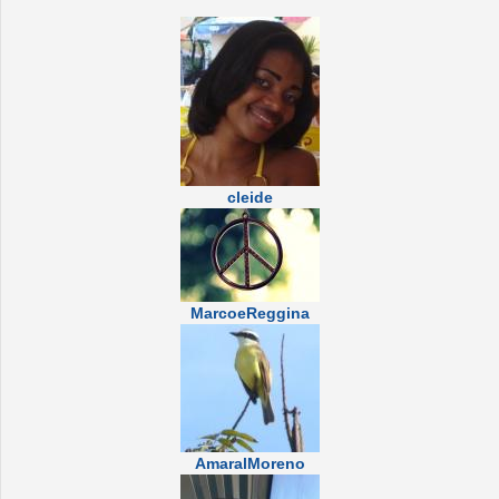
cleide
MarcoeReggina
AmaralMoreno