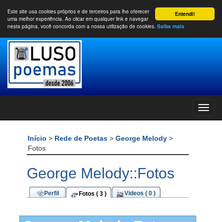
Este site usa cookies próprios e de terceiros para lhe oferecer
Entendi!
uma melhor experiência. Ao clicar em qualquer link e navegar
nesta página, você concorda com a nossa utilização de cookies.
Saiba mais
Início
>
Rede de Poetas
>
George Melody
>
Fotos
George Melody::Fotos
Perfil
Videos ( 0 )
Fotos ( 3 )