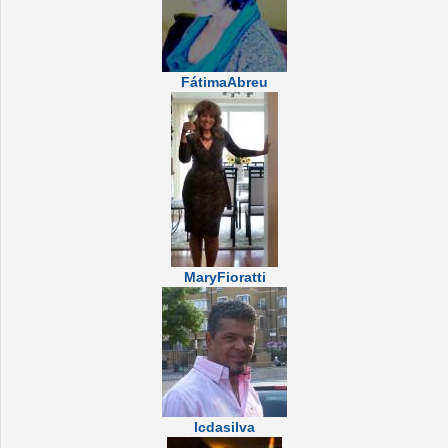
FátimaAbreu
MaryFioratti
lcdasilva