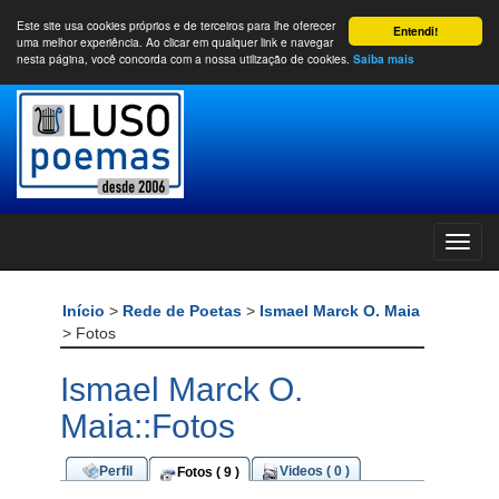
Este site usa cookies próprios e de terceiros para lhe oferecer
Entendi!
uma melhor experiência. Ao clicar em qualquer link e navegar
nesta página, você concorda com a nossa utilização de cookies.
Saiba mais
Início
>
Rede de Poetas
>
Ismael Marck O. Maia
> Fotos
Ismael Marck O.
Maia::Fotos
Perfil
Videos ( 0 )
Fotos ( 9 )