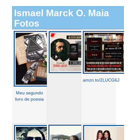
Ismael Marck O. Maia
Fotos
amzn.to/2LUCG6J
Meu segundo
livro de poesia