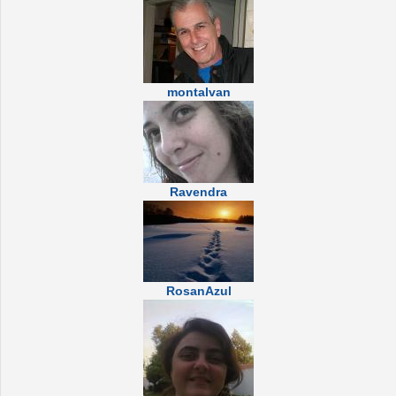
montalvan
Ravendra
RosanAzul