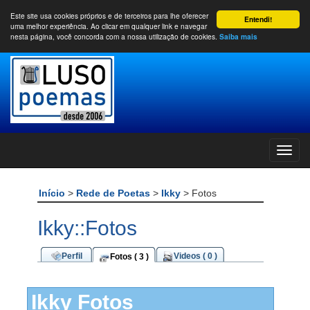
Este site usa cookies próprios e de terceiros para lhe oferecer
Entendi!
uma melhor experiência. Ao clicar em qualquer link e navegar
nesta página, você concorda com a nossa utilização de cookies.
Saiba mais
Início
>
Rede de Poetas
>
Ikky
> Fotos
Ikky::Fotos
Perfil
Videos ( 0 )
Fotos ( 3 )
Ikky Fotos