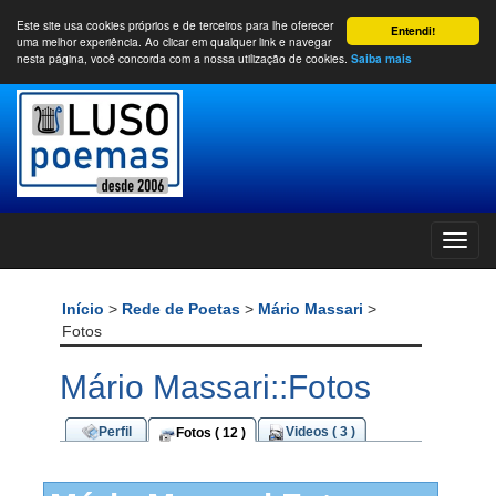
Este site usa cookies próprios e de terceiros para lhe oferecer
Entendi!
uma melhor experiência. Ao clicar em qualquer link e navegar
nesta página, você concorda com a nossa utilização de cookies.
Saiba mais
Início
>
Rede de Poetas
>
Mário Massari
>
Fotos
Mário Massari::Fotos
Perfil
Videos ( 3 )
Fotos ( 12 )