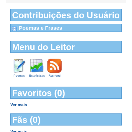
Contribuições do Usuário
Poemas e Frases
Menu do Leitor
Poemas
Estatísticas
Rss feed
Favoritos (0)
Ver mais
Fãs (0)
Ver mais