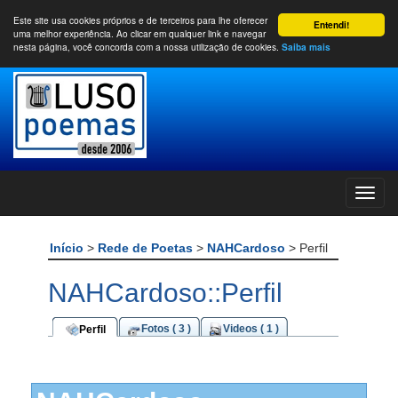
Este site usa cookies próprios e de terceiros para lhe oferecer
Entendi!
uma melhor experiência. Ao clicar em qualquer link e navegar
nesta página, você concorda com a nossa utilização de cookies.
Saiba mais
Início
>
Rede de Poetas
>
NAHCardoso
> Perfil
NAHCardoso::Perfil
Fotos ( 3 )
Videos ( 1 )
Perfil