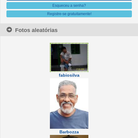
Esqueceu a senha?
Registre-se gratuitamente!
Fotos aleatórias
fabiosilva
Barbozza