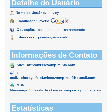
Detalhe do Usuário
Nome de Usuário:
hayley
Localidade:
aveiro
Ocupação:
estudar,net,musica,namorado
Interesses:
poemas,namorado
Informações de Contato
Site:
http://missevampire.hi5.com
e-
mail:
bloody.life.of.misse.vampire_@hotmail.com
MSN
Messenger:
bloody.life.of.misse.vampire_@hotmail.com
Estatísticas