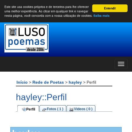
Este site usa cookies próprios e de terceiros para lhe oferecer
Entendi!
uma melhor experiência. Ao clicar em qualquer link e navegar
nesta página, você concorda com a nossa utilização de cookies.
Saiba mais
Início
>
Rede de Poetas
>
hayley
> Perfil
hayley::Perfil
Fotos ( 1 )
Videos ( 0 )
Perfil