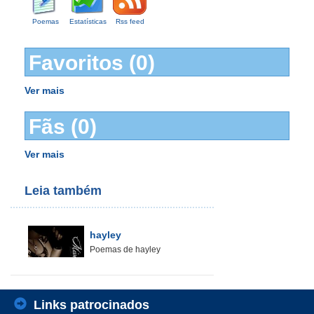
Poemas
Estatísticas
Rss feed
Favoritos (0)
Ver mais
Fãs (0)
Ver mais
Leia também
hayley
Poemas de hayley
Links patrocinados