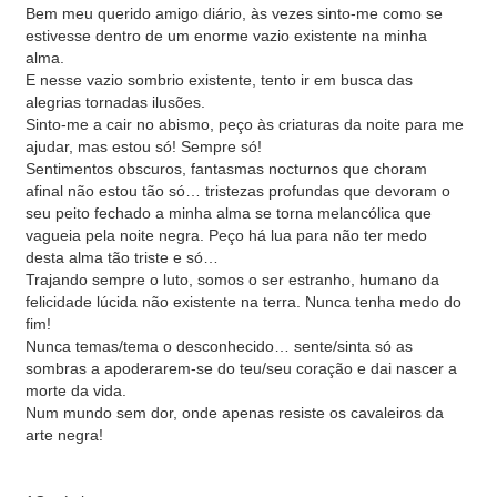
Bem meu querido amigo diário, às vezes sinto-me como se
estivesse dentro de um enorme vazio existente na minha
alma.
E nesse vazio sombrio existente, tento ir em busca das
alegrias tornadas ilusões.
Sinto-me a cair no abismo, peço às criaturas da noite para me
ajudar, mas estou só! Sempre só!
Sentimentos obscuros, fantasmas nocturnos que choram
afinal não estou tão só… tristezas profundas que devoram o
seu peito fechado a minha alma se torna melancólica que
vagueia pela noite negra. Peço há lua para não ter medo
desta alma tão triste e só…
Trajando sempre o luto, somos o ser estranho, humano da
felicidade lúcida não existente na terra. Nunca tenha medo do
fim!
Nunca temas/tema o desconhecido… sente/sinta só as
sombras a apoderarem-se do teu/seu coração e dai nascer a
morte da vida.
Num mundo sem dor, onde apenas resiste os cavaleiros da
arte negra!