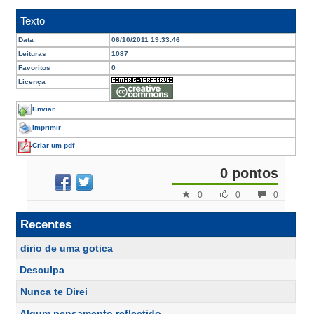
Texto
Data
06/10/2011 19:33:46
Leituras
1087
Favoritos
0
Licença
Enviar
Imprimir
Criar um pdf
0 pontos
0
0
0
Recentes
dirio de uma gotica
Desculpa
Nunca te Direi
Algum pensamento reflectido