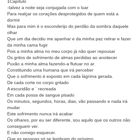
1Capítulo
-talvez a noite seja conjugada com o luar
Para realçar os corações desprotegidos de quem está a
dormir
Mas para mim é o esconderijo do perdão da sombra daquele
olhar
Que um dia decidiu me apanhar e da minha paz retirar e fazer
da minha cama fugir
Pois a minha alma no meu corpo já não quer repousar
Os gritos de sofrimento de almas perdidas ao anoitecer
Puxão a minha alma fazendo-a flutuar no ar.
Constituindo uma humana que irá perceber
Que o sofrimento é exposto em cada lágrima gerada.
De cada corte no corpo gritado
A escuridão e ´ recreada
Em cada possa de sangue pisado
Os minutos, segundos, horas, dias, vão passando e nada irá
mudar
Este sofrimento nunca irá acabar
Os olhares, por eu ser diferente, sou aquilo que os outros não
conseguem ver.
E não consigo esquecer.
Que as pessoas só se lembram do próximo