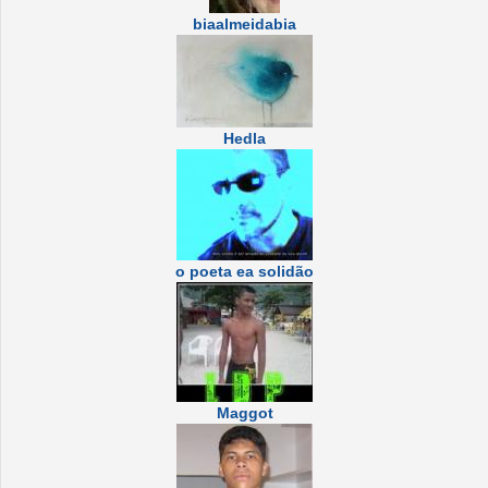
biaalmeidabia
Hedla
o poeta ea solidão
Maggot