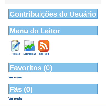
Contribuições do Usuário
Menu do Leitor
Poemas
Estatísticas
Rss feed
Favoritos (0)
Ver mais
Fãs (0)
Ver mais