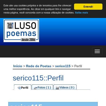
Este site usa cookies próprios e de terceiros para lhe oferecer
Entendi!
uma melhor experiência. Ao clicar em qualquer link e navegar
nesta página, você concorda com a nossa utilização de cookies.
Saiba mais
Início
>
Rede de Poetas
>
serico115
> Perfil
serico115::Perfil
Fotos ( 1 )
Videos ( 0 )
Perfil