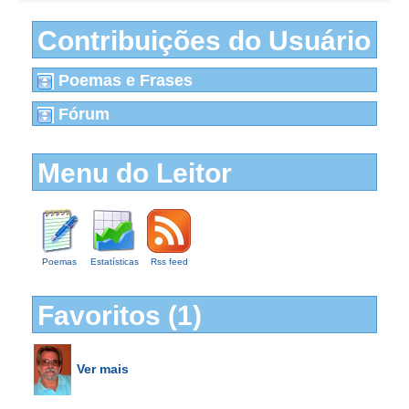
Contribuições do Usuário
Poemas e Frases
Fórum
Menu do Leitor
Poemas
Estatísticas
Rss feed
Favoritos (1)
Ver mais