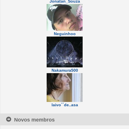
Jonatan_Souza
Neguinhoo
Nakamura500
laivo´´de..asa
Novos membros