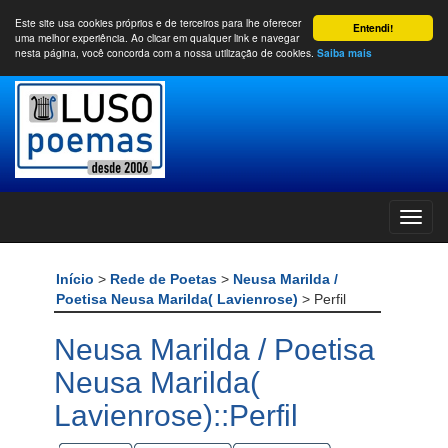
Este site usa cookies próprios e de terceiros para lhe oferecer
Entendi!
uma melhor experiência. Ao clicar em qualquer link e navegar
nesta página, você concorda com a nossa utilização de cookies.
Saiba mais
Início
>
Rede de Poetas
>
Neusa Marilda /
Poetisa Neusa Marilda( Lavienrose)
> Perfil
Neusa Marilda / Poetisa
Neusa Marilda(
Lavienrose)::Perfil