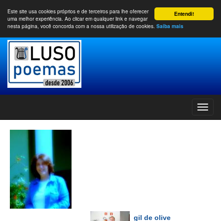
Este site usa cookies próprios e de terceiros para lhe oferecer
Entendi!
uma melhor experiência. Ao clicar em qualquer link e navegar
nesta página, você concorda com a nossa utilização de cookies.
Saiba mais
gil de olive