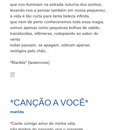
que nos iluminam na estrada noturna dos sonhos,
levando-nos a pensar também em nossa pequenez,
a vida é tão curta para tanta beleza infinda,
que nem de perto conheceremos toda essa magia,
somos apenas como pequenas bolhas de sabão,
translúcidas, efêmeras, rodopiando ao sabor do
vento
todas passam, se apagam, sobram apenas
vestígios pelo chão...
*Marilda* (lavienrose)
*CANÇÃO A VOCÊ*
marilda
*Cante comigo amor de minha vida,
não lembre do passado,viva o presente