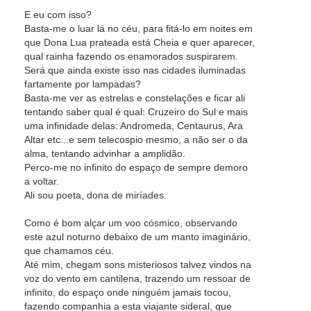
E eu com isso?
Basta-me o luar lá no céu, para fitá-lo em noites em
que Dona Lua prateada está Cheia e quer aparecer,
qual rainha fazendo os enamorados suspirarem.
Será que ainda existe isso nas cidades iluminadas
fartamente por lampadas?
Basta-me ver as estrelas e constelações e ficar ali
tentando saber qual é qual: Cruzeiro do Sul e mais
uma infinidade delas: Andromeda, Centaurus, Ara
Altar etc...e sem telecospio mesmo, a não ser o da
alma, tentando advinhar a amplidão.
Perco-me no infinito do espaço de sempre demoro
a voltar.
Ali sou poeta, dona de miríades.
Como é bom alçar um voo cósmico, observando
este azul noturno debaixo de um manto imaginário,
que chamamos céu.
Até mim, chegam sons misteriosos talvez vindos na
voz do vento em cantilena, trazendo um ressoar de
infinito, do espaço onde ninguém jamais tocou,
fazendo companhia a esta viajante sideral, que