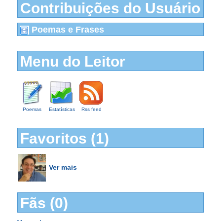
Contribuições do Usuário
Poemas e Frases
Menu do Leitor
Poemas
Estatísticas
Rss feed
Favoritos (1)
Ver mais
Fãs (0)