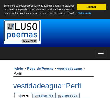
Este site usa cookies próprios e de terceiros para lhe oferecer
Entendi!
uma melhor experiência. Ao clicar em qualquer link e navegar
nesta página, você concorda com a nossa utilização de cookies.
Saiba mais
Início
>
Rede de Poetas
>
vestidadeagua
>
Perfil
vestidadeagua::Perfil
Fotos ( 0 )
Videos ( 0 )
Perfil