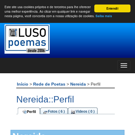
Este site usa cookies próprios e de terceiros para lhe oferecer
Entendi!
uma melhor experiência. Ao clicar em qualquer link e navegar
nesta página, você concorda com a nossa utilização de cookies.
Saiba mais
Início
>
Rede de Poetas
>
Nereida
> Perfil
Nereida::Perfil
Fotos ( 6 )
Videos ( 0 )
Perfil