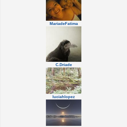
MariadeFatima
C.Driade
luciahlopez