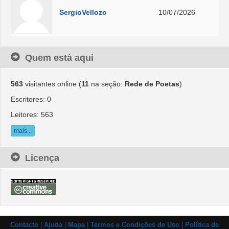
SergioVellozo
10/07/2026
Quem está aqui
563
visitantes online (
11
na seção:
Rede de Poetas
)
Escritores: 0
Leitores: 563
mais...
Licença
Contacto
|
Ajuda
|
Mapa
|
Termos e Condições de Uso
|
Política de