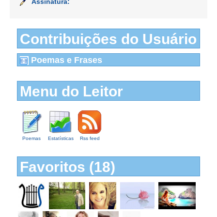
Assinatura:
Contribuições do Usuário
Poemas e Frases
Menu do Leitor
Poemas
Estatísticas
Rss feed
Favoritos (18)