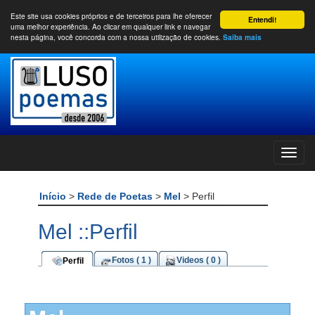
Este site usa cookies próprios e de terceiros para lhe oferecer
Entendi!
uma melhor experiência. Ao clicar em qualquer link e navegar
nesta página, você concorda com a nossa utilização de cookies.
Saiba mais
Início
>
Rede de Poetas
>
Mel
> Perfil
Mel ::Perfil
Fotos ( 1 )
Videos ( 0 )
Perfil