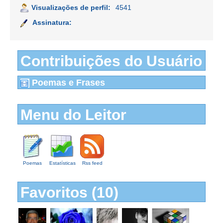
Visualizações de perfil:
4541
Assinatura:
Contribuições do Usuário
Poemas e Frases
Menu do Leitor
Poemas
Estatísticas
Rss feed
Favoritos (10)