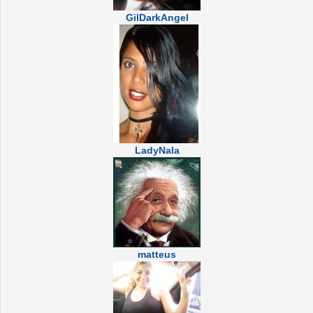
GilDarkAngel
LadyNala
matteus