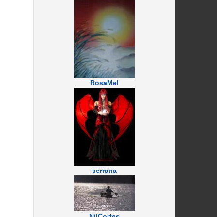
RosaMel
serrana
NilCortes