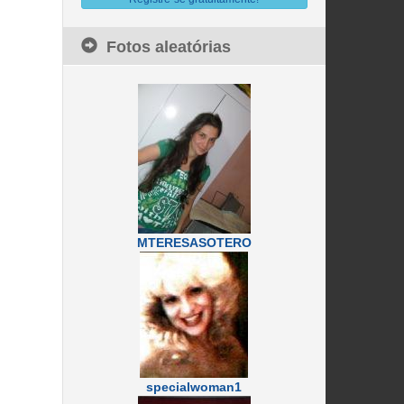
Fotos aleatórias
MTERESASOTERO
specialwoman1