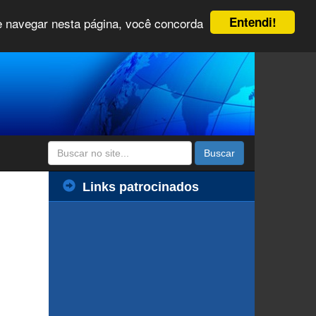
Entendi!
 e navegar nesta página, você concorda
Buscar
Links patrocinados