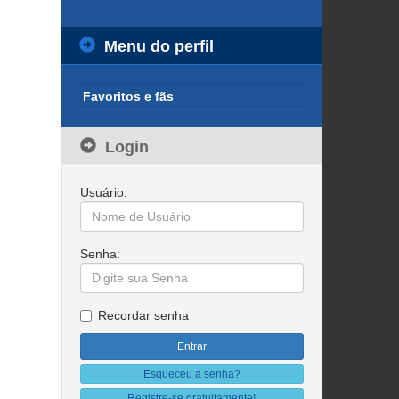
Menu do perfil
Favoritos e fãs
Login
Usuário:
Senha:
Recordar senha
Esqueceu a senha?
Registre-se gratuitamente!