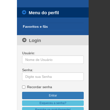
Menu do perfil
Favoritos e fãs
Login
Usuário:
Senha:
Recordar senha
Esqueceu a senha?
Registre-se gratuitamente!