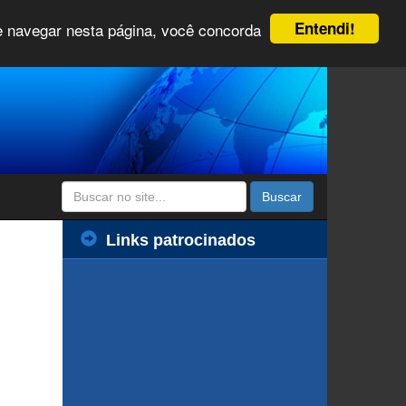
Entendi!
 e navegar nesta página, você concorda
Buscar
Links patrocinados