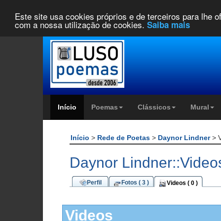
Este site usa cookies próprios e de terceiros para lhe 
com a nossa utilização de cookies.
Saiba mais
Início
Poemas
Clássicos
Mural
Início
>
Rede de Poetas
>
Daynor Lindner
> 
Daynor Lindner::Video
Perfil
Fotos ( 3 )
Videos ( 0 )
Videos