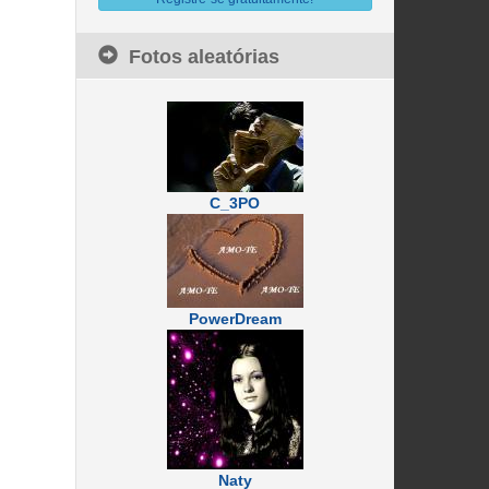
Fotos aleatórias
C_3PO
PowerDream
Naty