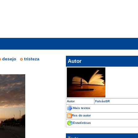
desejo
tristeza
Autor
Autor
FalcãoSR
Mais textos
Rss do autor
Estatísticas