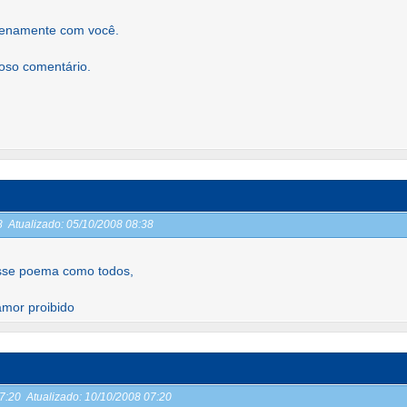
enamente com você.
oso comentário.
38
Atualizado:
05/10/2008 08:38
sse poema como todos,
amor proibido
07:20
Atualizado:
10/10/2008 07:20