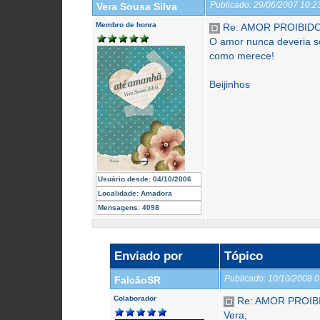
Publicado:
29/06/2007 10:
Vera Sousa Silva
Membro de honra
Re: AMOR PROIBID
O amor nunca deveria ser
como merece!
Beijinhos
Usuário desde:
04/10/2006
Localidade:
Amadora
Mensagens:
4098
Enviado por
Tópico
Publicado:
10/10/2008 
FalcãoSR
Colaborador
Re: AMOR PROIB
Vera,