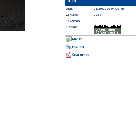
Texto
Data
05/10/2008 04:00:48
Leituras
6884
Favoritos
0
Licença
Enviar
Imprimir
Criar um pdf