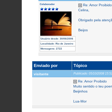
Colaborador
Re: Amor Proibido
Celina,
Obrigado pela atenç
Beijos
Usuário desde:
30/06/2006
Localidade:
Rio de Janeiro
Mensagens:
2722
Enviado por
Tópico
Publicado:
05/10/2008 15:
visitante
Re: Amor Proibido
Muito sentido o teu poe
Beijinhos
Lua-Mor