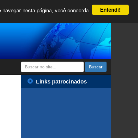
Entendi!
 e navegar nesta página, você concorda
Buscar
Links patrocinados