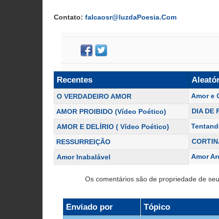
Contato:
falcaosr@luzdaPoesia.Com
Recentes
Aleató
Amor e 
O VERDADEIRO AMOR
DIA DE
AMOR PROIBIDO (Vídeo Poético)
Tentand
AMOR E DELÍRIO ( Vídeo Poético)
CORTIN
RESSURREIÇÃO
Amor Ar
Amor Inabalável
Os comentários são de propriedade de seu
Enviado por
Tópico