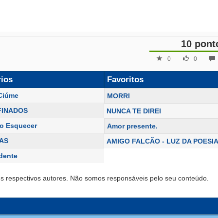
10 pont
0
0
rios
Favoritos
Ciúme
MORRI
 FINADOS
NUNCA TE DIREI
o Esquecer
Amor presente.
AS
AMIGO FALCÃO - LUZ DA POESI
dente
s respectivos autores. Não somos responsáveis pelo seu conteúdo.