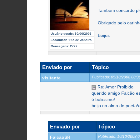
Também concordo pl
Obrigado pelo carinh
Usuário desde:
30/06/2006
Beijos
Localidade:
Rio de Janeiro
Mensagens:
2722
Enviado por
Tópico
Publicado:
05/10/2008 08:
visitante
Re: Amor Proibido
querido amigo Falcão e
é belissimo!
beijo na alma de poeta!
Enviado por
Tópico
Publicado:
10/10/2008 
FalcãoSR