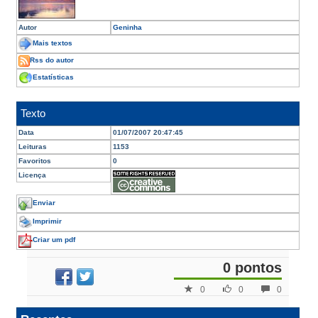
Autor
Geninha
Mais textos
Rss do autor
Estatísticas
Texto
Data
01/07/2007 20:47:45
Leituras
1153
Favoritos
0
Licença
Enviar
Imprimir
Criar um pdf
0 pontos
0
0
0