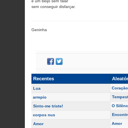
e um beijo sem falar
sem conseguir disfarçar.
Geninha
Recentes
Aleató
Coração
Lua
Tempest
arrepio
O Silênc
Sinto-me triste!
Encontr
corpos nus
Amor
Amor