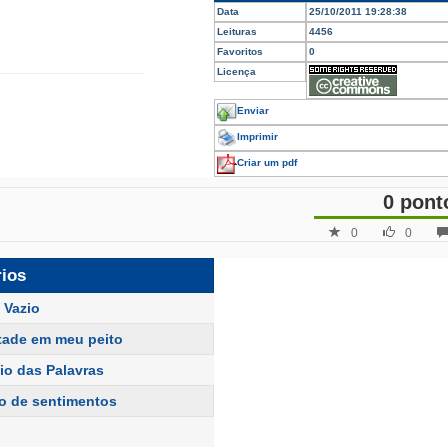
Data
25/10/2011 19:28:38
Leituras
4456
Favoritos
0
Licença
Enviar
Imprimir
Criar um pdf
0 pont
0
0
rios
 Vazio
ade em meu peito
io das Palavras
o de sentimentos