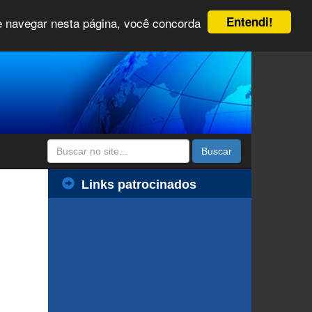
Entendi!
 e navegar nesta página, você concorda
Buscar
Links patrocinados