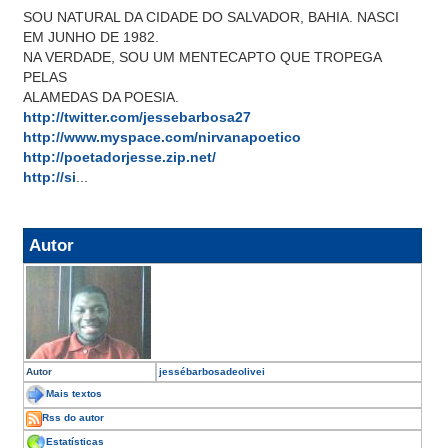
SOU NATURAL DA CIDADE DO SALVADOR, BAHIA. NASCI
EM JUNHO DE 1982.
NA VERDADE, SOU UM MENTECAPTO QUE TROPEGA
PELAS
ALAMEDAS DA POESIA.
http://twitter.com/jessebarbosa27
http://www.myspace.com/nirvanapoetico
http://poetadorjesse.zip.net/
http://si
...
Autor
Autor
jessébarbosadeolivei
Mais textos
Rss do autor
Estatísticas