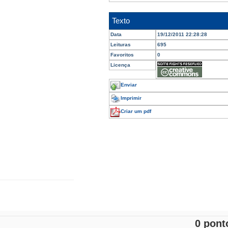
Texto
Data
19/12/2011 22:28:28
Leituras
695
Favoritos
0
Licença
Enviar
Imprimir
Criar um pdf
0 pont