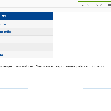
0
0
rios
luta
na mão
s
ta
s respectivos autores. Não somos responsáveis pelo seu conteúdo.