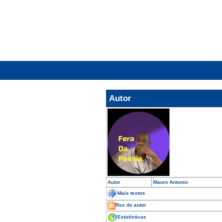
Autor
Autor
Mauro Antonio
Mais textos
Rss do autor
Estatísticas