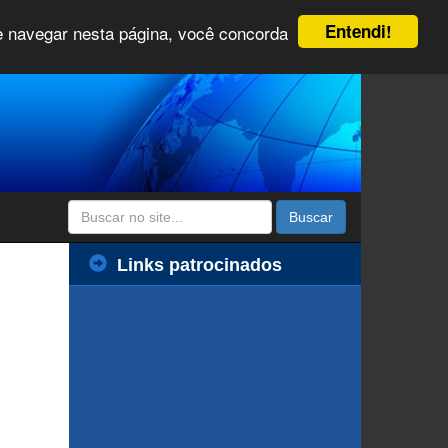
Entendi!
 e navegar nesta página, você concorda
Buscar
Links patrocinados