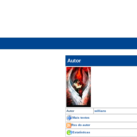
Autor
Autor
willians
Mais textos
Rss do autor
Estatísticas