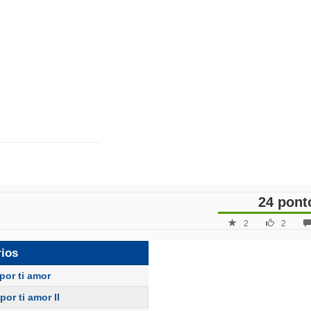
24 pont
2
2
rios
por ti amor
por ti amor II