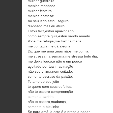
mulher guerreira
menina manhosa
mulher festeira
menina gostosa!
Ao seu lado estou seguro
duvidado,mas eu aturo.
Estou feliz,estou apaixonado
como sempre quiz,estou sendo amado.
Você me refugia,me traz calmaria
me contagia,me dá alegria.
Diz que me ama ,mas nãos me confia,
me stressa na semana,me stressa todo dia,
me deixa louco,e não é um pouco
açoitado por tua imaginação
não sou vítima,nem coitado.
somente escravo da paixão.
Te amo do seu jeito
te quero com seus defeitos,
não te espero compreenção
somente carinho
não te espero,mudança,
somente o biquinho.
Se para amá-la,este é o preço a pagar,