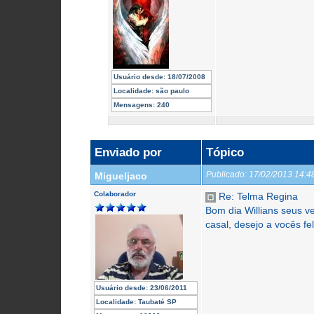
Usuário desde:
18/07/2008
Localidade:
são paulo
Mensagens:
240
Enviado por
Tópico
Publicado:
17/02/2013 14:
Migueljaco
Colaborador
Re: Telma Regina
Bom dia Willians seus 
casal, desejo a vocês fe
Usuário desde:
23/06/2011
Localidade:
Taubaté SP