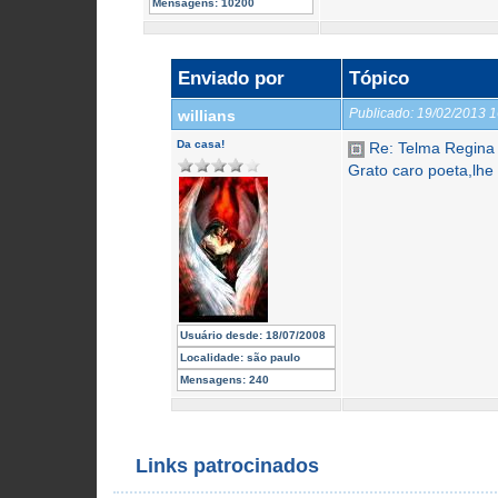
Mensagens:
10200
Enviado por
Tópico
Publicado:
19/02/2013 
willians
Da casa!
Re: Telma Regina
Grato caro poeta,lh
Usuário desde:
18/07/2008
Localidade:
são paulo
Mensagens:
240
Links patrocinados