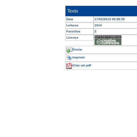
Texto
Data
17/02/2013 00:58:39
Leituras
1614
Favoritos
2
Licença
Enviar
Imprimir
Criar um pdf