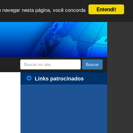
Entendi!
 e navegar nesta página, você concorda
Buscar
Links patrocinados