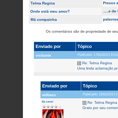
Presos 
Telma Regina
.....e d
Onde está meu amor?
palavra
Má compainha
Os comentários são de propriedade de seu
Enviado por
Tópico
Publicado:
17/02/2013 10:
visitante
Re: Telma Regina
Uma linda aclamação pra
Enviado por
Tópico
Publicado:
19/02/2013 
willians
Da casa!
Re: Telma Regina
Grato por seu coment