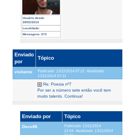
Usuário desde:
28/02/2014
Localidade:
Mensagens:
673
Enviado
Tópico
por
Publicado:
13/11/2014 07:21
Atualizado:
visitante
13/11/2014 07:21
Re: Poesia nº7
Por ser a número sete então você tem
muito talento. Continua!
Enviado por
Tópico
Publicado:
13/11/2014
Deco86
21:04
Atualizado:
13/11/2014