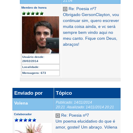
21:04
Membro de honra
Re: Poesia nº7
Obrigado GersonClayton, vou
continuar sim, quero escrever
muita coisa ainda, e vc será
sempre bem vindo aqui no
meu canto. Fique com Deus,
abraços!
Usuário desde:
28/02/2014
Localidade:
Mensagens:
673
Enviado por
Tópico
Publicado:
14/11/2014
Volena
20:21
Atualizado:
14/11/2014 20:21
Colaborador
Re: Poesia nº7
Um poema elucidativo do que é
amor, gostei! Um abraço. Vólena