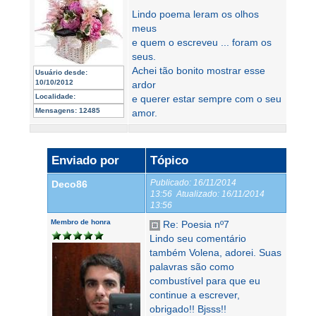
Lindo poema leram os olhos
meus
e quem o escreveu ... foram os
seus.
Achei tão bonito mostrar esse
Usuário desde:
10/10/2012
ardor
Localidade:
e querer estar sempre com o seu
Mensagens:
12485
amor.
Enviado por
Tópico
Publicado:
16/11/2014
Deco86
13:56
Atualizado:
16/11/2014
13:56
Membro de honra
Re: Poesia nº7
Lindo seu comentário
também Volena, adorei. Suas
palavras são como
combustível para que eu
continue a escrever,
obrigado!! Bjsss!!