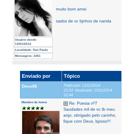
muito bom amei
sadss de vc bjnhos de nanda
Usuário desde:
13/01/2014
Localidade:
Sao Paulo
Mensagens:
2461
Enviado por
Tópico
Publicado:
13/11/2014
Deco86
21:03
Atualizado:
15/11/2014
01:44
Membro de honra
Re: Poesia nº7
Saudades mil de vc tb meu
anjo, obrigado pelo carinho,
fique com Deus, bjssss!!!