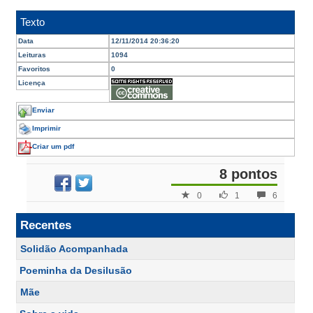
Texto
Data
12/11/2014 20:36:20
Leituras
1094
Favoritos
0
Licença
Enviar
Imprimir
Criar um pdf
8 pontos
0
1
6
Recentes
Solidão Acompanhada
Poeminha da Desilusão
Mãe