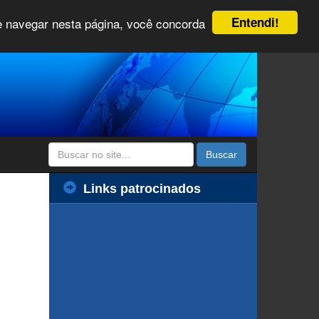
Entendi!
 e navegar nesta página, você concorda
Buscar
Links patrocinados