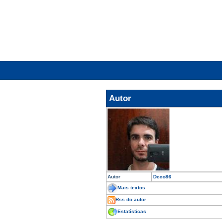
Autor
Autor
Deco86
Mais textos
Rss do autor
Estatísticas