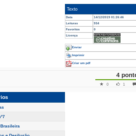
Texto
Data
14/12/2019 01:26:46
Leituras
934
Favoritos
0
Licença
Enviar
Imprimir
Criar um pdf
4 pont
0
1
rios
as
nº7
Brasileira
os e Desilusão