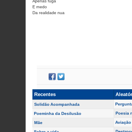
Apenas fuga
E medo
Da realidade nua
Recentes
Aleató
Pergunt
Solidão Acompanhada
Poesia 
Poeminha da Desilusão
Aviação 
Mãe
Destroç
Sobre a vida