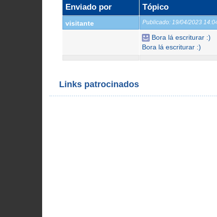
Enviado por
Tópico
Publicado:
19/04/2023 14:
visitante
Bora lá escriturar :)
Bora lá escriturar :)
Links patrocinados