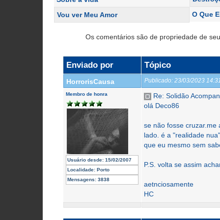
O Que E
Vou ver Meu Amor
Os comentários são de propriedade de seu
Enviado por
Tópico
Publicado:
23/03/2023 14:
HorrorisCausa
Membro de honra
Re: Solidão Acompa
olá Deco86
se não fosse cruzar.me 
lado. é a "realidade nua
que eu mesmo sem saber
Usuário desde:
15/02/2007
P.S. volta se assim ach
Localidade:
Porto
Mensagens:
3838
aetnciosamente
HC