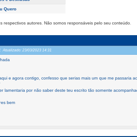
u Quero
s respectivos autores. Não somos responsáveis pelo seu conteúdo.
31
Atualizado:
23/03/2023 14:31
nhada
aqui e agora contigo, confesso que serias mais um que me passaria a
"
 lamentaria por não saber deste teu escrito tão somente acompanh
ares bem