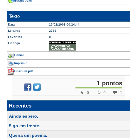
Estatísticas
Texto
Data
15/02/2008 00:24:44
Leituras
2799
Favoritos
0
Licença
Enviar
Imprimir
Criar um pdf
1 pontos
0
0
1
Recentes
Ainda espero.
Sigo em frente.
Queria um poema.