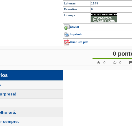
Leituras
1249
Favoritos
0
Licença
Enviar
Imprimir
Criar um pdf
0 pont
0
0
rios
.
urpresa!
lhorará.
r sempre.