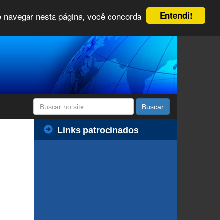
Entendi!
 e navegar nesta página, você concorda
Buscar
Links patrocinados