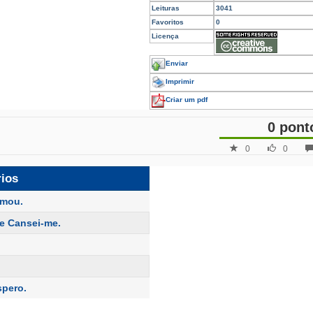
Leituras
3041
Favoritos
0
Licença
Enviar
Imprimir
Criar um pdf
0 pont
0
0
rios
amou.
 e Cansei-me.
spero.