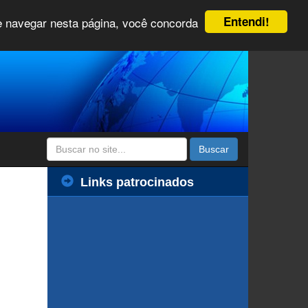
Entendi!
 e navegar nesta página, você concorda
Buscar
Links patrocinados