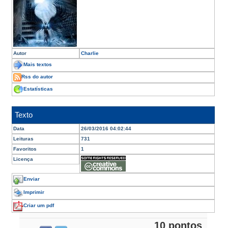
Autor
Charlie
Mais textos
Rss do autor
Estatísticas
Texto
Data
26/03/2016 04:02:44
Leituras
731
Favoritos
1
Licença
Enviar
Imprimir
Criar um pdf
10 pontos