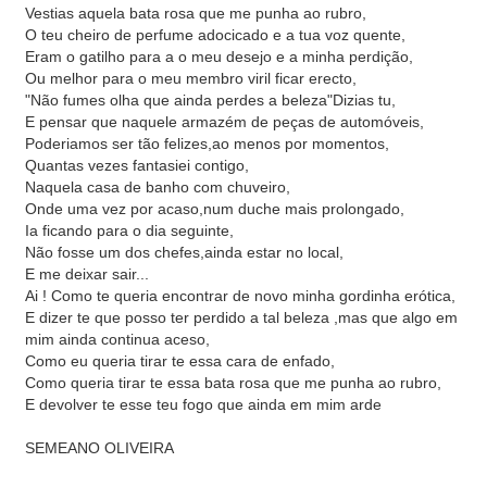
Vestias aquela bata rosa que me punha ao rubro,
O teu cheiro de perfume adocicado e a tua voz quente,
Eram o gatilho para a o meu desejo e a minha perdição,
Ou melhor para o meu membro viril ficar erecto,
"Não fumes olha que ainda perdes a beleza"Dizias tu,
E pensar que naquele armazém de peças de automóveis,
Poderiamos ser tão felizes,ao menos por momentos,
Quantas vezes fantasiei contigo,
Naquela casa de banho com chuveiro,
Onde uma vez por acaso,num duche mais prolongado,
Ia ficando para o dia seguinte,
Não fosse um dos chefes,ainda estar no local,
E me deixar sair...
Ai ! Como te queria encontrar de novo minha gordinha erótica,
E dizer te que posso ter perdido a tal beleza ,mas que algo em
mim ainda continua aceso,
Como eu queria tirar te essa cara de enfado,
Como queria tirar te essa bata rosa que me punha ao rubro,
E devolver te esse teu fogo que ainda em mim arde
SEMEANO OLIVEIRA