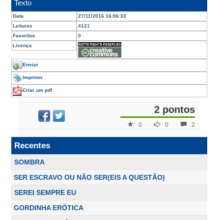
Texto
Data
27/11/2016 16:06:33
Leituras
4121
Favoritos
0
Licença
Enviar
Imprimir
Criar um pdf
2 pontos
0
0
2
Recentes
SOMBRA
SER ESCRAVO OU NÃO SER(EIS A QUESTÃO)
SEREI SEMPRE EU
GORDINHA ERÓTICA