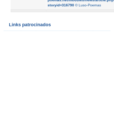
poemas.net/modules/news/article.ph
storyid=316790
© Luso-Poemas
Links patrocinados