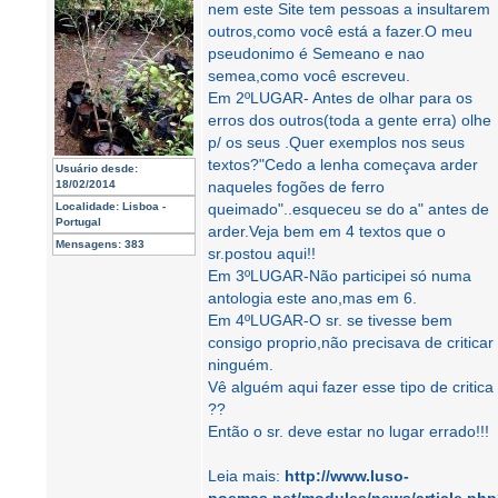
nem este Site tem pessoas a insultarem
outros,como você está a fazer.O meu
pseudonimo é Semeano e nao
semea,como você escreveu.
Em 2ºLUGAR- Antes de olhar para os
erros dos outros(toda a gente erra) olhe
p/ os seus .Quer exemplos nos seus
textos?"Cedo a lenha começava arder
Usuário desde:
18/02/2014
naqueles fogões de ferro
Localidade:
Lisboa -
queimado"..esqueceu se do a" antes de
Portugal
arder.Veja bem em 4 textos que o
Mensagens:
383
sr.postou aqui!!
Em 3ºLUGAR-Não participei só numa
antologia este ano,mas em 6.
Em 4ºLUGAR-O sr. se tivesse bem
consigo proprio,não precisava de criticar
ninguém.
Vê alguém aqui fazer esse tipo de critica
??
Então o sr. deve estar no lugar errado!!!
Leia mais:
http://www.luso-