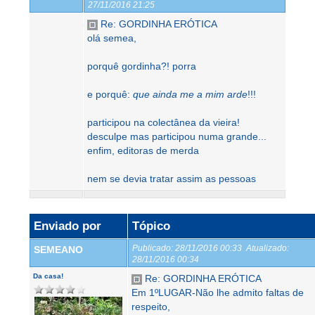
27/11/2016 21:25
Re: GORDINHA ERÓTICA
olá semea,
porquê gordinha?! porra
e porquê:
que ainda me a mim arde
!!!
participou na colectânea da vieira!
desculpe mas participou numa grande...
enfim, editoras de merda
nem se devia tratar assim as pessoas
Enviado por
Tópico
Publicado:
28/11/2016 00:33
Atualizado:
SEMEANO
28/11/2016 00:34
Da casa!
Re: GORDINHA ERÓTICA
Em 1ºLUGAR-Não lhe admito faltas de
respeito,