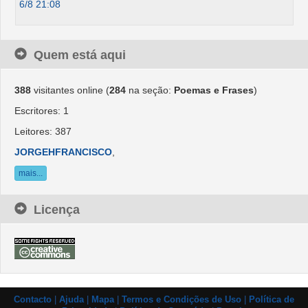
6/8 21:08
Quem está aqui
388
visitantes online (
284
na seção:
Poemas e Frases
)
Escritores: 1
Leitores: 387
JORGEHFRANCISCO
,
mais...
Licença
Contacto
|
Ajuda
|
Mapa
|
Termos e Condições de Uso
|
Política de