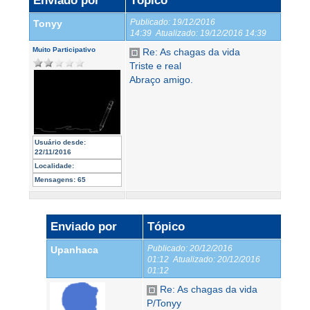
Enviado por
Tópico
Publicado:
19/12/2016
Tonyy
14:39
Atualizado:
19/12/2016 14:39
Muito Participativo
Re: As chagas da vida
Triste e real
Abraço amigo.
Usuário desde:
22/11/2016
Localidade:
Mensagens:
65
Enviado por
Tópico
Publicado:
20/12/2016
Upanhaca
01:12
Atualizado:
20/12/2016
01:12
Re: As chagas da vida
P/Tonyy