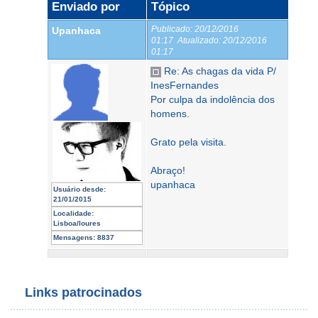
Enviado por
Tópico
Publicado:
20/12/2016
Upanhaca
01:17
Atualizado:
20/12/2016
01:17
Re: As chagas da vida P/
InesFernandes
Por culpa da indolência dos
homens.
Grato pela visita.
Abraço!
upanhaca
Usuário desde:
21/01/2015
Localidade:
Lisboa/loures
Mensagens:
8837
Links patrocinados