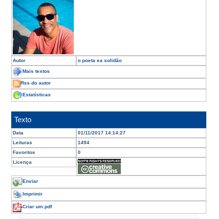
Autor
o poeta ea solidão
Mais textos
Rss do autor
Estatísticas
Texto
Data
01/11/2017 14:14:27
Leituras
1494
Favoritos
0
Licença
Enviar
Imprimir
Criar um pdf