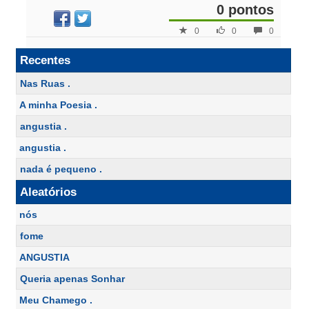
0 pontos
0
0
0
Recentes
Nas Ruas .
A minha Poesia .
angustia .
angustia .
nada é pequeno .
Aleatórios
nós
fome
ANGUSTIA
Queria apenas Sonhar
Meu Chamego .