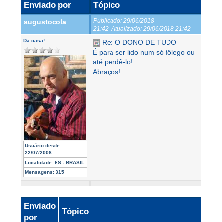
Enviado por
Tópico
Publicado:
29/06/2018
augustocola
21:42
Atualizado:
29/06/2018 21:42
Da casa!
Re: O DONO DE TUDO
É para ser lido num só fôlego ou
até perdê-lo!
Abraços!
Usuário desde:
22/07/2008
Localidade:
ES - BRASIL
Mensagens:
315
Enviado
Tópico
por