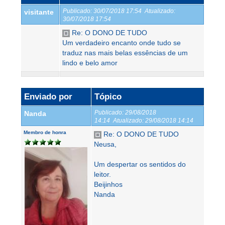
Publicado:
30/07/2018 17:54
Atualizado:
visitante
30/07/2018 17:54
Re: O DONO DE TUDO
Um verdadeiro encanto onde tudo se
traduz nas mais belas essências de um
lindo e belo amor
Enviado por
Tópico
Publicado:
29/08/2018
Nanda
14:14
Atualizado:
29/08/2018 14:14
Membro de honra
Re: O DONO DE TUDO
Neusa,
Um despertar os sentidos do
leitor.
Beijinhos
Nanda