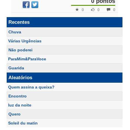
0 pontos
0
0
0
Recentes
Chuva
Várias Urgências
Não poderei
ParaMim&ParaVoce
Guarida
Aleatórios
Quem assina a queixa?
Encontro
luz da noite
Quero
Soleil du matin