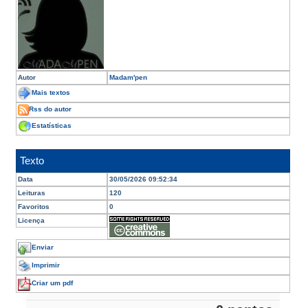
Autor
Madam'pen
Mais textos
Rss do autor
Estatísticas
Texto
Data
30/05/2026 09:52:34
Leituras
120
Favoritos
0
Licença
Enviar
Imprimir
Criar um pdf