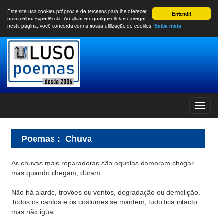
Este site usa cookies próprios e de terceiros para lhe oferecer
Entendi!
uma melhor experiência. Ao clicar em qualquer link e navegar
nesta página, você concorda com a nossa utilização de cookies.
Saiba mais
Poemas
:
Chuva
As chuvas mais reparadoras são aquelas demoram chegar
mas quando chegam, duram.
Não há alarde, trovões ou ventos, degradação ou demolição.
Todos os cantos e os costumes se mantém, tudo fica intacto
mas não igual.