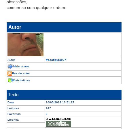
obsessões,
comem-se sem qualquer ordem
Autor
Autor
fracafigura007
Mais textos
Rss do autor
Estatísticas
Texto
Data
10/05/2026 10:51:27
Leituras
147
Favoritos
0
Licença