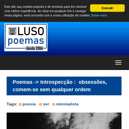
Este site usa cookies próprios e de terceiros para lhe oferecer
Entendi!
uma melhor experiência. Ao clicar em qualquer link e navegar
nesta página, você concorda com a nossa utilização de cookies.
Saiba mais
Poemas -> Introspecção
:
obsessões,
comem-se sem qualquer ordem
Tags:
poesia
ser
minimalista