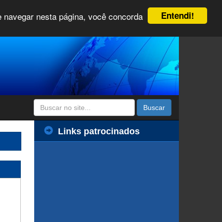
Entendi!
 e navegar nesta página, você concorda
Buscar
Links patrocinados