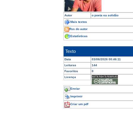
Autor
o poeta ea solidão
Mais textos
Rss do autor
Estatísticas
Texto
Data
03/06/2026 00:46:11
Leituras
144
Favoritos
0
Licença
Enviar
Imprimir
Criar um pdf