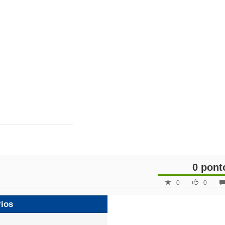
0 pont
0
0
rios