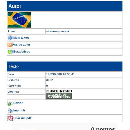
Autor
Autor
silviaraujomotta
Mais textos
Rss do autor
Estatísticas
Texto
Data
14/09/2008 10:39:41
Leituras
3632
Favoritos
0
Licença
Enviar
Imprimir
Criar um pdf
0 pontos