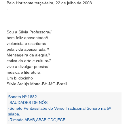
Belo Horizonte,terça-feira, 22 de julho de 2008.
-
Sou a Sílvia Professora//
bem feliz aposentada//
violonista e escritora//
pela vida apaixonada.//
Mensageira da alegria//
cativa da arte e cultura//
vivo a divulgar poesia//
música e literatura.
Um bj docinho
Sílvia Araújo Motta-BH-MG-Brasil
Soneto Nº 1882
-SAUDADES DE NÓS
-Soneto Pentassílabo do Verso Tradicional Sonoro na 5ª
sílaba.
-Rimado ABAB,ABAB,CDC,ECE.