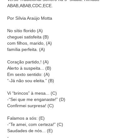
ABAB,ABAB,CDC,ECE.
Por Sílvia Araújo Motta
No sítio florido (A)
cheguei satisfeita (B)
com filhos, marido, (A)
família perfeita. (A)
Coração partido,! (A)
Alerto à suspeita... (B)
Em sexto sentido: (A)
“-Já não sou eleita.” (B)
Vi “brincos” à mesa... (C)
-“Sei que me enganaste!” (D)
Confirmei surpresa! (C)
Falamos a sós: (E)
-“Te amei, com certeza!” (C)
Saudades de nós... (E)
-