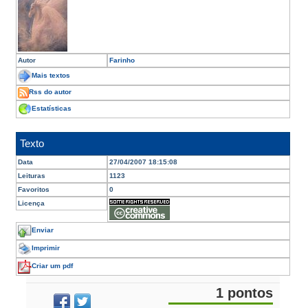
Autor
Farinho
Mais textos
Rss do autor
Estatísticas
Texto
Data
27/04/2007 18:15:08
Leituras
1123
Favoritos
0
Licença
Enviar
Imprimir
Criar um pdf
1 pontos