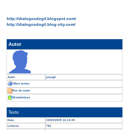
http://dialogosdogil.blogspot.com/
http://dialogosdogil.blog-city.com/
Autor
Autor
josegil
Mais textos
Rss do autor
Estatísticas
Texto
Data
15/03/2009 16:12:29
Leituras
781