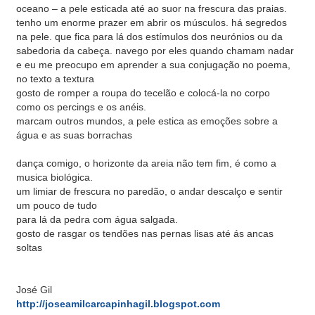
oceano – a pele esticada até ao suor na frescura das praias.
tenho um enorme prazer em abrir os músculos. há segredos
na pele. que fica para lá dos estímulos dos neurónios ou da
sabedoria da cabeça. navego por eles quando chamam nadar
e eu me preocupo em aprender a sua conjugação no poema,
no texto a textura
gosto de romper a roupa do tecelão e colocá-la no corpo
como os percings e os anéis.
marcam outros mundos, a pele estica as emoções sobre a
água e as suas borrachas
dança comigo, o horizonte da areia não tem fim, é como a
musica biológica.
um limiar de frescura no paredão, o andar descalço e sentir
um pouco de tudo
para lá da pedra com água salgada.
gosto de rasgar os tendões nas pernas lisas até ás ancas
soltas
José Gil
http://joseamilcarcapinhagil.blogspot.com