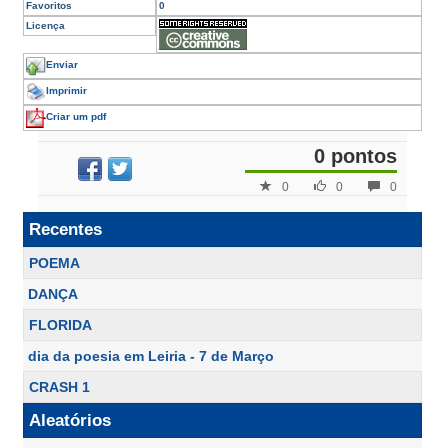
Favoritos
0
Licença
Enviar
Imprimir
Criar um pdf
0 pontos
0
0
0
Recentes
POEMA
DANÇA
FLORIDA
dia da poesia em Leiria - 7 de Março
CRASH 1
Aleatórios