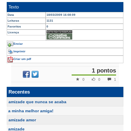
Texto
Data
18/03/2009 16:08:09
Leituras
1131
Favoritos
0
Licença
Enviar
Imprimir
Criar um pdf
1 pontos
0
0
1
Recentes
amizade que nunca se acaba
a minha melhor amiga!
amizade amor
amizade