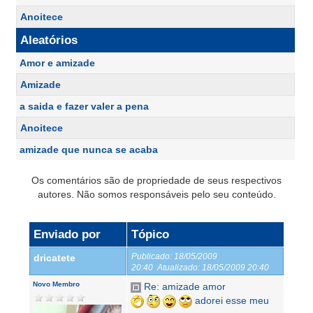
Anoitece
Aleatórios
Amor e amizade
Amizade
a saida e fazer valer a pena
Anoitece
amizade que nunca se acaba
Os comentários são de propriedade de seus respectivos
autores. Não somos responsáveis pelo seu conteúdo.
Enviado por
Tópico
Publicado:
18/05/2009
dricatete
20:40
Atualizado:
18/05/2009 20:40
Novo Membro
Re: amizade amor
adorei esse meu