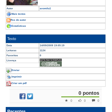
Autor
avomilu1
Mais textos
Rss do autor
Estatísticas
Texto
Data
14/09/2009 19:05:19
Leituras
1124
Favoritos
0
Licença
Enviar
Imprimir
Criar um pdf
0 pontos
0
0
0
Recentes