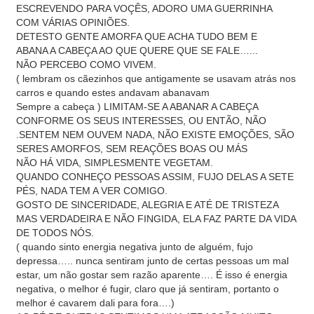
ESCREVENDO PARA VOÇÊS, ADORO UMA GUERRINHA
COM VÁRIAS OPINIÕES.
DETESTO GENTE AMORFA QUE ACHA TUDO BEM E
ABANA A CABEÇA AO QUE QUERE QUE SE FALE…...
NÃO PERCEBO COMO VIVEM.
( lembram os cãezinhos que antigamente se usavam atrás nos
carros e quando estes andavam abanavam
Sempre a cabeça ) LIMITAM-SE A ABANAR A CABEÇA
CONFORME OS SEUS INTERESSES, OU ENTÃO, NÃO
.SENTEM NEM OUVEM NADA, NÃO EXISTE EMOÇÕES, SÃO
SERES AMORFOS, SEM REAÇÕES BOAS OU MÁS
NÃO HÁ VIDA, SIMPLESMENTE VEGETAM.
QUANDO CONHEÇO PESSOAS ASSIM, FUJO DELAS A SETE
PÉS, NADA TEM A VER COMIGO.
GOSTO DE SINCERIDADE, ALEGRIA E ATÉ DE TRISTEZA
MAS VERDADEIRA E NÃO FINGIDA, ELA FAZ PARTE DA VIDA
DE TODOS NÓS.
( quando sinto energia negativa junto de alguém, fujo
depressa….. nunca sentiram junto de certas pessoas um mal
estar, um não gostar sem razão aparente…. É isso é energia
negativa, o melhor é fugir, claro que já sentiram, portanto o
melhor é cavarem dali para fora….)