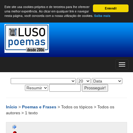
Este site usa cookies próprios e de terceiros para lhe oferecer
Entendi!
uma melhor experiência. Ao clicar em qualquer link e navegar
nesta página, você concorda com a nossa utilização de cookies.
Saiba mais
Início
>
Poemas e Frases
> Todos os tópicos > Todos os
autores > 1 texto