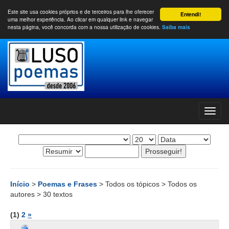
Este site usa cookies próprios e de terceiros para lhe oferecer
Entendi!
uma melhor experiência. Ao clicar em qualquer link e navegar
nesta página, você concorda com a nossa utilização de cookies.
Saiba mais
Início
>
Poemas e Frases
> Todos os tópicos > Todos os
autores > 30 textos
(1)
2
»